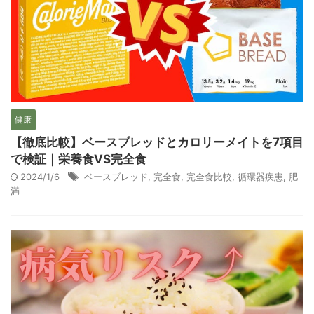
健康
【徹底比較】ベースブレッドとカロリーメイトを7項目
で検証｜栄養食VS完全食
2024/1/6
ベースブレッド
,
完全食
,
完全食比較
,
循環器疾患
,
肥
満