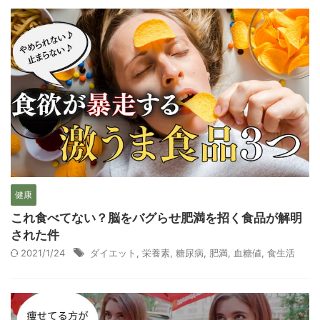
健康
これ食べてない？脳をバグらせ肥満を招く食品が解明
された件
2021/1/24
ダイエット
,
栄養素
,
糖尿病
,
肥満
,
血糖値
,
食生活