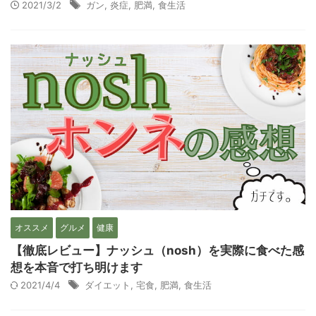
2021/3/2
ガン
,
炎症
,
肥満
,
食生活
オススメ
グルメ
健康
【徹底レビュー】ナッシュ（nosh）を実際に食べた感
想を本音で打ち明けます
2021/4/4
ダイエット
,
宅食
,
肥満
,
食生活