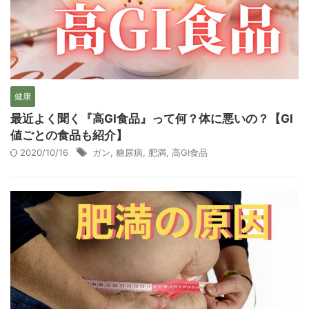
健康
最近よく聞く『高GI食品』って何？体に悪いの？【GI
値ごとの食品も紹介】
2020/10/16
ガン
,
糖尿病
,
肥満
,
高GI食品