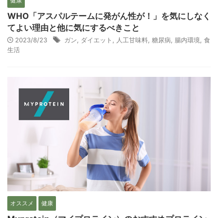
健康
WHO「アスパルテームに発がん性が！」を気にしなく
てよい理由と他に気にするべきこと
2023/8/23
ガン
,
ダイエット
,
人工甘味料
,
糖尿病
,
腸内環境
,
食
生活
オススメ
健康