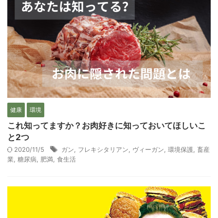
健康
環境
これ知ってますか？お肉好きに知っておいてほしいこ
と2つ
2020/11/5
ガン
,
フレキシタリアン
,
ヴィーガン
,
環境保護
,
畜産
業
,
糖尿病
,
肥満
,
食生活