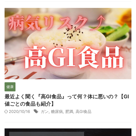
健康
最近よく聞く『高GI食品』って何？体に悪いの？【GI
値ごとの食品も紹介】
2020/10/16
ガン
,
糖尿病
,
肥満
,
高GI食品