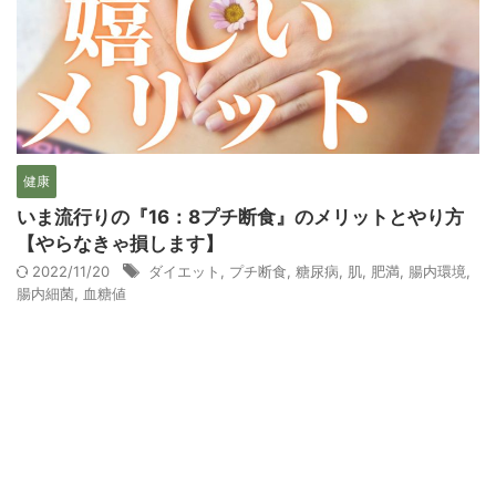
健康
いま流行りの『16：8プチ断食』のメリットとやり方
【やらなきゃ損します】
2022/11/20
ダイエット
,
プチ断食
,
糖尿病
,
肌
,
肥満
,
腸内環境
,
腸内細菌
,
血糖値