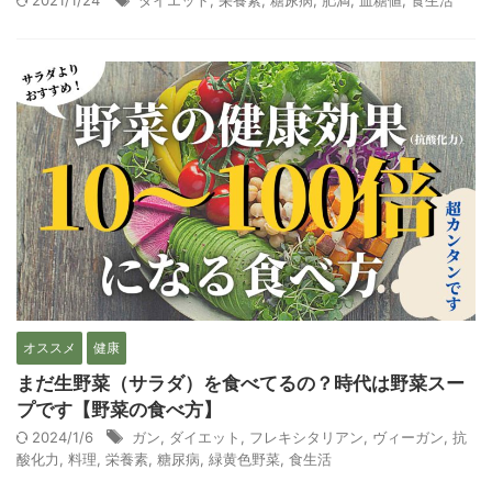
2021/1/24
ダイエット
,
栄養素
,
糖尿病
,
肥満
,
血糖値
,
食生活
オススメ
健康
まだ生野菜（サラダ）を食べてるの？時代は野菜スー
プです【野菜の食べ方】
2024/1/6
ガン
,
ダイエット
,
フレキシタリアン
,
ヴィーガン
,
抗
酸化力
,
料理
,
栄養素
,
糖尿病
,
緑黄色野菜
,
食生活