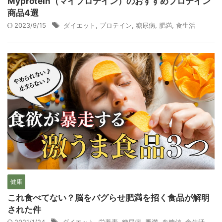
Myprotein（マイプロテイン）のおすすめプロテイン
商品4選
2023/9/15
ダイエット
,
プロテイン
,
糖尿病
,
肥満
,
食生活
健康
これ食べてない？脳をバグらせ肥満を招く食品が解明
された件