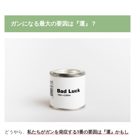
ガンになる最大の要因は『運』？
どうやら、
私たちがガンを発症する1番の要因は『運』かもし