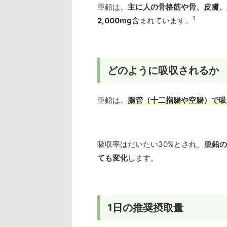
亜鉛は、
主に人の骨格筋や骨、皮膚、
1
2,000mg
含まれています。
どのように吸収されるか
亜鉛は、
腸管（十二指腸や空腸）で吸
吸収率はだいたい30%とされ、
亜鉛の
ても変化
します。
1日の推奨摂取量