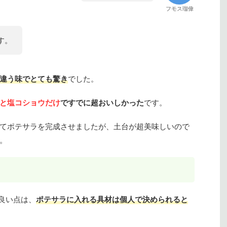
フモス瑠偉
す。
違う味でとても驚き
でした。
と塩コショウだけ
ですでに超おいしかった
です。
てポテサラを完成させましたが、土台が超美味しいので
。
の良い点は、
ポテサラに入れる具材は個人で決められると