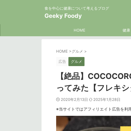
食を中心に健康について考えるブログ
Geeky Foody
HOME
健康
HOME
>
グルメ
>
広告
グルメ
【絶品】COCOCO
ってみた【フレキシ
2020年2月13日
2025年1月28日
※当サイトではアフィリエイト広告を利