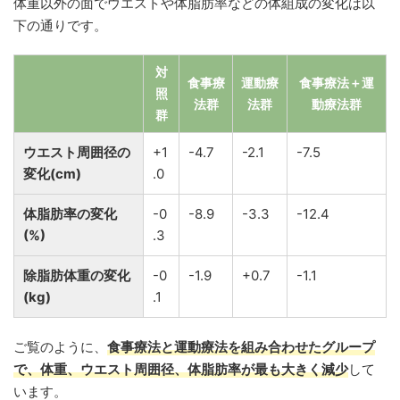
体重以外の面でウエストや体脂肪率などの体組成の変化は以
下の通りです。
対
食事療
運動療
食事療法＋運
照
法群
法群
動療法群
群
ウエスト周囲径の
+1
-4.7
-2.1
-7.5
変化(cm)
.0
体脂肪率の変化
-0
-8.9
-3.3
-12.4
(%)
.3
除脂肪体重の変化
-0
-1.9
+0.7
-1.1
(kg)
.1
ご覧のように、
食事療法と運動療法を組み合わせたグループ
で、体重、ウエスト周囲径、体脂肪率が最も大きく減少
して
います。